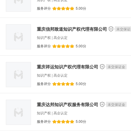
服务评分
5.00
分
水处理设备运维
移动APP开发
智能制造
文章撰写
机械设计
法律咨询
财务咨
重庆信邦致道知识产权代理有限公司
未交保证
离岸公司注册
个税筹划
微信小程序开发
知识产权 | 高企认定
移动UI设计
社保代办
其他软件定制开发
服务评分
5.00
分
人力资源规划
结构设计
进出口权办理
版权登记
企业技术中心认定
成长型小微
重庆祥运知识产权代理有限公司
未交保证金
知识产权 | 高企认定
服务评分
5.00
分
重庆达邦知识产权服务有限公司
未交保证金
知识产权 | 高企认定
服务评分
5.00
分