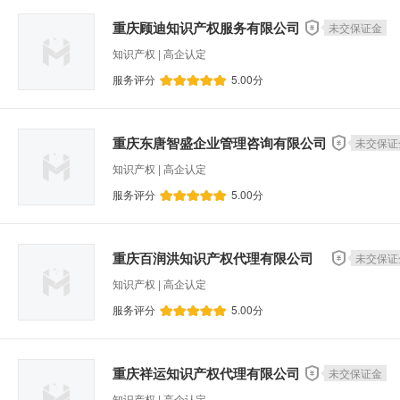
高成长性科技企业申报
工业设计创新能力改造
重庆顾迪知识产权服务有限公司
未交保证金
数字化装备普及奖补贴
科技型企业入库申报
知识产权 | 高企认定
网站定制开发
信息系统服务
布控管理系
服务评分
5.00
分
新型研发机构
科技企业孵化器
知识产权
专利深度检索
专利权恢复
软件著作权登
重庆东唐智盛企业管理咨询有限公司
未交保证
中小企业技术创新服务专项绩效奖补
全新中高
知识产权 | 高企认定
智能网联汽车测试费用补助
智能终端生产企业
服务评分
5.00
分
新能源汽车车联网通讯流量费补助
智能工厂和
中小企业技术研发
小升规工业企业培育奖励
重庆百润洪知识产权代理有限公司
未交保证
重庆市北碚区企业技术中心认定
重庆市科技型
知识产权 | 高企认定
永川区知识产权资助奖励
重庆市智能化改造项
服务评分
5.00
分
机电设计
程序设计
CRM系统
数字化
设备预测性能维护
品牌策划
其他智能系
重庆祥运知识产权代理有限公司
未交保证金
ERP系统
职业健康安全管理体系认证
其
知识产权 | 高企认定