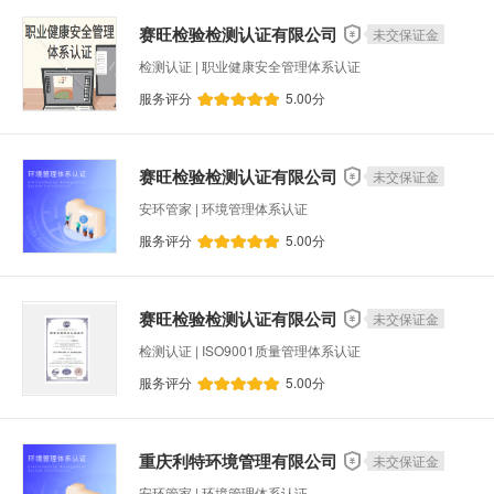
高成长性科技企业申报
工业设计创新能力改造
赛旺检验检测认证有限公司
未交保证金
数字化装备普及奖补贴
科技型企业入库申报
检测认证 | 职业健康安全管理体系认证
网站定制开发
信息系统服务
布控管理系
服务评分
5.00
分
新型研发机构
科技企业孵化器
知识产权
专利深度检索
专利权恢复
软件著作权登
赛旺检验检测认证有限公司
未交保证金
中小企业技术创新服务专项绩效奖补
全新中高
安环管家 | 环境管理体系认证
智能网联汽车测试费用补助
智能终端生产企业
服务评分
5.00
分
新能源汽车车联网通讯流量费补助
智能工厂和
中小企业技术研发
小升规工业企业培育奖励
赛旺检验检测认证有限公司
未交保证金
重庆市北碚区企业技术中心认定
重庆市科技型
检测认证 | ISO9001质量管理体系认证
永川区知识产权资助奖励
重庆市智能化改造项
服务评分
5.00
分
机电设计
程序设计
CRM系统
数字化
设备预测性能维护
品牌策划
其他智能系
重庆利特环境管理有限公司
未交保证金
ERP系统
职业健康安全管理体系认证
其
安环管家 | 环境管理体系认证