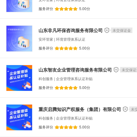
服务评分
5.00
分
水处理设备运维
移动APP开发
智能制造
文章撰写
机械设计
法律咨询
财务咨
山东非凡环保咨询服务有限公司
未交保证金
离岸公司注册
个税筹划
微信小程序开发
安环管家 | 环境管理体系认证
移动UI设计
社保代办
其他软件定制开发
服务评分
5.00
分
人力资源规划
结构设计
进出口权办理
版权登记
企业技术中心认定
成长型小微
山东智友企业管理咨询服务有限公司
未交保证
科创服务 | 企业管理体系认证补贴
服务评分
5.00
分
重庆启腾知识产权服务（集团）有限公司
未
科创服务 | 企业管理体系认证补贴
服务评分
5.00
分